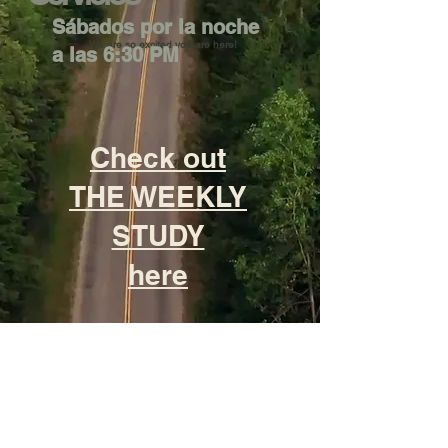
Sábados por la noche
We are so excited you are here!
a las 6:30 PM
Check out
THE WEEKLY
STUDY
here